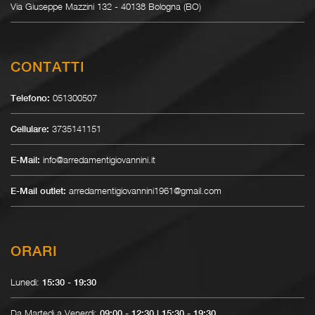
Via Giuseppe Mazzini 132 - 40138 Bologna (BO)
CONTATTI
051300507
Telefono:
3735141151
Cellulare:
info@arredamentigiovannini.it
E-Mail:
arredamentigiovannini1961@gmail.com
E-Mail outlet:
ORARI
Lunedì:
15:30 - 19:30
Da Martedì a Venerdì:
09:00 - 12:30 | 15:30 - 19:30