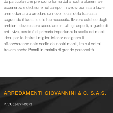
da particolari che prendono forma dalla nostra pluriennale
esperienza e dedizione nel campo. In showroom sarà facile
ammodernare o arredare ex novo i locali della tua casa
seguendo il tuo stile e le tue necessità. Ilvalore estetico degli
ambienti deve essere speculare, in tutti gli aspetti, al gusto di
chi li vive, perciò è di primaria importanza la scelta dei mobili
ideali per te. Entra: i migliori interior designers ti
affiancheranno nella scelta dei nostri mobili, tra cui potrai
trovare anche
Pensili
in metallo
di grande personalità.
ARREDAMENTI GIOVANNINI & C. S.A.S.
P.IVA 02477740373