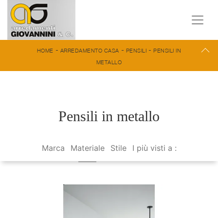
-
-
-
HOME
ARREDAMENTO CASA
PENSILI
PENSILI IN
METALLO
Pensili in metallo
Marca
Materiale
Stile
I più visti a :