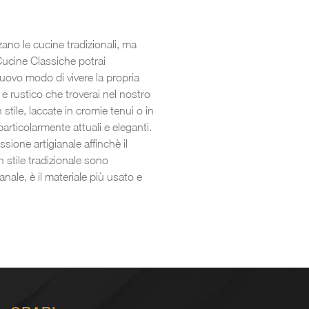
zano le cucine tradizionali, ma
Cucine Classiche potrai
 nuovo modo di vivere la propria
 e rustico che troverai nel nostro
 stile, laccate in cromie tenui o in
articolarmente attuali e eleganti.
ssione artigianale affinchè il
 stile tradizionale sono
anale, è il materiale più usato e