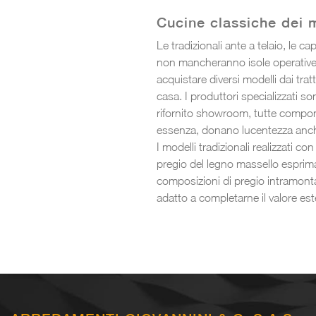
Cucine classiche dei mi
Le tradizionali ante a telaio, le 
non mancheranno isole operative 
acquistare diversi modelli dai trat
casa. I produttori specializzati so
rifornito showroom, tutte componibil
essenza, donano lucentezza anche a
I modelli tradizionali realizzati c
pregio del legno massello esprima 
composizioni di pregio intramontabi
adatto a completarne il valore est