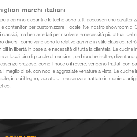
gliori marchi italiani
cappe a camino eleganti e le teche sono tutti accessori che caratteriz
e contenitori per customizzare il locale. Nel nostro showroom di 
ti classici, ma ben arredati per risolvere le necessità più attuali del
no diversi, come varie sono le relative gamme in stile classico, retrò
i in libertà in base alle necessità di tutta la clientela. Le cucine in
i locali più di piccole dimensioni; se bianche inoltre, diventano p
on essenze preziose, come il noce o il rovere, vengono trattati con pa
il meglio di sé, con nodi e aggraziate venature a vista. Le cucine in
le, in cui il legno, laccato o in essenza e trattato in maniera artigi
etico.