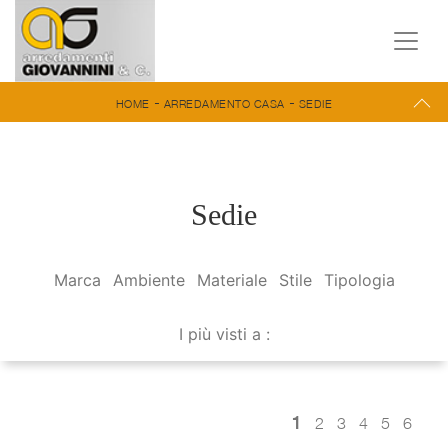
-
-
HOME
ARREDAMENTO CASA
SEDIE
Sedie
Marca
Ambiente
Materiale
Stile
Tipologia
I più visti a :
1
2
3
4
5
6