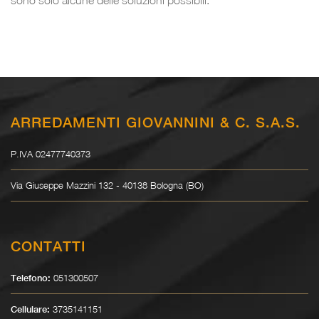
ARREDAMENTI GIOVANNINI & C. S.A.S.
P.IVA 02477740373
Via Giuseppe Mazzini 132 - 40138 Bologna (BO)
CONTATTI
051300507
Telefono:
3735141151
Cellulare: