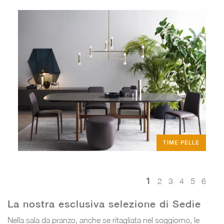
TIME PELLE
1
2
3
4
5
6
La nostra esclusiva selezione di Sedie
Nella sala da pranzo, anche se ritagliata nel soggiorno, le