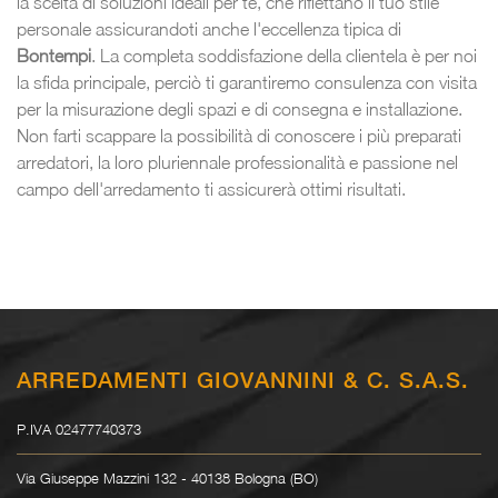
la scelta di soluzioni ideali per te, che riflettano il tuo stile
personale assicurandoti anche l'eccellenza tipica di
Bontempi
. La completa soddisfazione della clientela è per noi
la sfida principale, perciò ti garantiremo consulenza con visita
per la misurazione degli spazi e di consegna e installazione.
Non farti scappare la possibilità di conoscere i più preparati
arredatori, la loro pluriennale professionalità e passione nel
campo dell'arredamento ti assicurerà ottimi risultati.
ARREDAMENTI GIOVANNINI & C. S.A.S.
P.IVA 02477740373
Via Giuseppe Mazzini 132 - 40138 Bologna (BO)