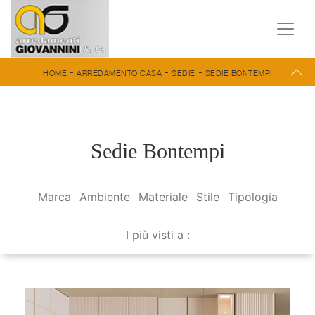
-
-
-
HOME
ARREDAMENTO CASA
SEDIE
SEDIE BONTEMPI
Sedie Bontempi
Marca
Ambiente
Materiale
Stile
Tipologia
I più visti a :