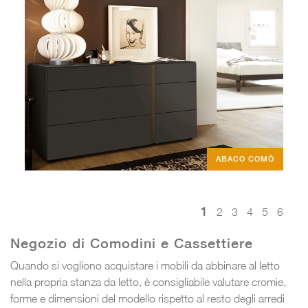
ABACO COMÒ
1
2
3
4
5
6
Negozio di Comodini e Cassettiere
Quando si vogliono acquistare i mobili da abbinare al letto
nella propria stanza da letto, è consigliabile valutare cromie,
forme e dimensioni del modello rispetto al resto degli arredi