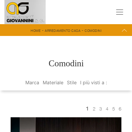
-
-
HOME
ARREDAMENTO CASA
COMODINI
Comodini
Marca
Materiale
Stile
I più visti a :
1
2
3
4
5
6