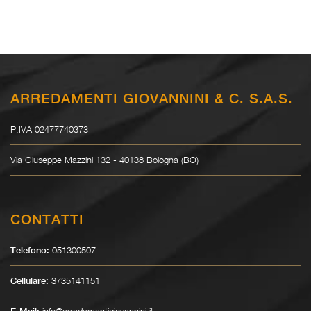
ARREDAMENTI GIOVANNINI & C. S.A.S.
P.IVA 02477740373
Via Giuseppe Mazzini 132 - 40138 Bologna (BO)
CONTATTI
051300507
Telefono:
3735141151
Cellulare:
info@arredamentigiovannini.it