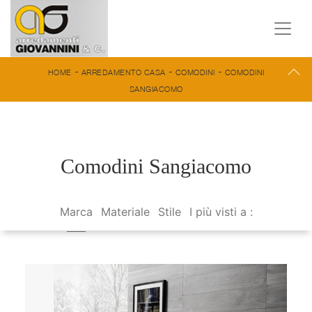
-
-
-
HOME
ARREDAMENTO CASA
COMODINI
COMODINI
SANGIACOMO
Comodini Sangiacomo
Marca
Materiale
Stile
I più visti a :