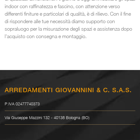
indoor con raffinatezza e fascino, con attenzione verso
differenti finiture e particolari di qualità, è di rilievo. Con il fine
di rispondere alle tue necessità diamo supporto con
sopraluogo per la misurazione degli spazi e assistenza dopo
l'acquisto con consegna e montaggio.
ARREDAMENTI GIOVANNINI & C. S.A.S.
P.IVA 02477740373
Via Giuseppe Mazzini 132 - 40138 Bologna (BO)