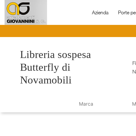
Azienda
Porte per
Libreria sospesa
F
Butterfly di
N
Novamobili
Marca
M