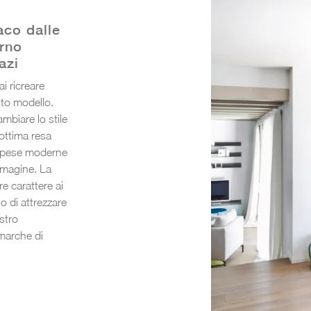
aco dalle
orno
azi
i ricreare
sto modello.
ambiare lo stile
ottima resa
sospese moderne
mmagine. La
re carattere ai
no di attrezzare
stro
 marche di