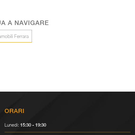
A A NAVIGARE
amobili Ferrara
Modo Comp M6C71
Modo C
ORARI
Lunedì:
15:30 - 19:30