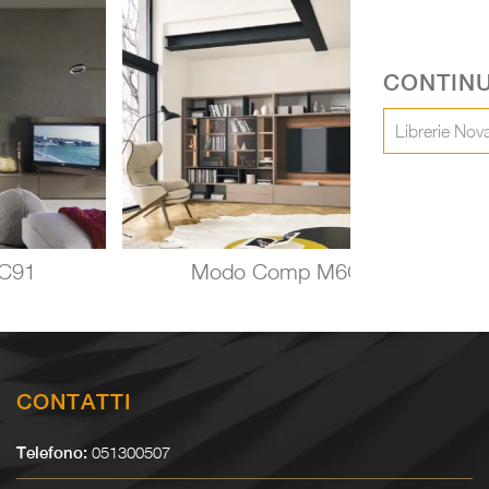
CONTINU
Librerie Nov
C91
Modo Comp M6C60
CONTATTI
051300507
Telefono: