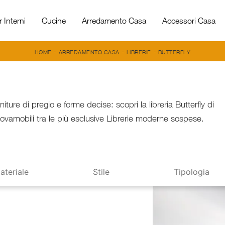
 Interni
Cucine
Arredamento Casa
Accessori Casa
-
-
-
HOME
ARREDAMENTO CASA
LIBRERIE
BUTTERFLY
initure di pregio e forme decise: scopri la libreria Butterfly di
ovamobili tra le più esclusive Librerie moderne sospese.
ateriale
Stile
Tipologia