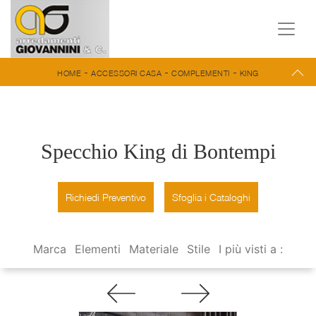
-
-
-
HOME
ACCESSORI CASA
COMPLEMENTI
KING
Specchio King di Bontempi
Richiedi Preventivo
Sfoglia i Cataloghi
Marca
Elementi
Materiale
Stile
I più visti a :