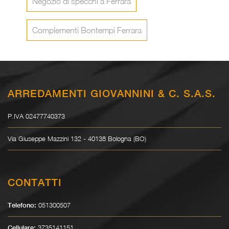
Negozio di specchi a Ferrara
Complementi Bontempi Ferrara
ARREDAMENTI GIOVANNINI & C. S.A.S.
P.IVA 02477740373
Via Giuseppe Mazzini 132 - 40138 Bologna (BO)
CONTATTI
051300507
Telefono:
3735141151
Cellulare: