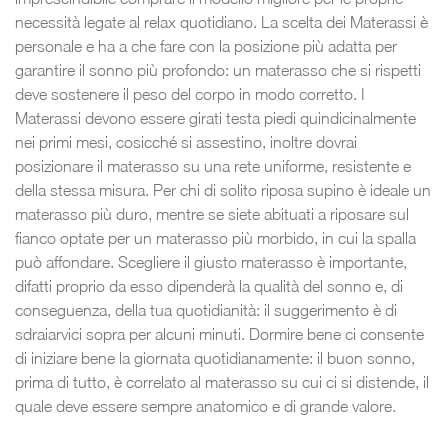
necessità legate al relax quotidiano. La scelta dei Materassi è
personale e ha a che fare con la posizione più adatta per
garantire il sonno più profondo: un materasso che si rispetti
deve sostenere il peso del corpo in modo corretto. I
Materassi devono essere girati testa piedi quindicinalmente
nei primi mesi, cosicché si assestino, inoltre dovrai
posizionare il materasso su una rete uniforme, resistente e
della stessa misura. Per chi di solito riposa supino è ideale un
materasso più duro, mentre se siete abituati a riposare sul
fianco optate per un materasso più morbido, in cui la spalla
può affondare. Scegliere il giusto materasso è importante,
difatti proprio da esso dipenderà la qualità del sonno e, di
conseguenza, della tua quotidianità: il suggerimento è di
sdraiarvici sopra per alcuni minuti. Dormire bene ci consente
di iniziare bene la giornata quotidianamente: il buon sonno,
prima di tutto, è correlato al materasso su cui ci si distende, il
quale deve essere sempre anatomico e di grande valore.