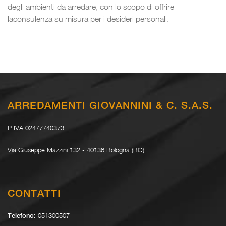
degli ambienti da arredare, con lo scopo di offrire
laconsulenza su misura per i desideri personali.
ARREDAMENTI GIOVANNINI & C. S.A.S.
P.IVA 02477740373
Via Giuseppe Mazzini 132 - 40138 Bologna (BO)
CONTATTI
051300507
Telefono: