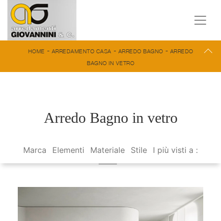
-
-
-
HOME
ARREDAMENTO CASA
ARREDO BAGNO
ARREDO
BAGNO IN VETRO
Arredo Bagno in vetro
Marca
Elementi
Materiale
Stile
I più visti a :