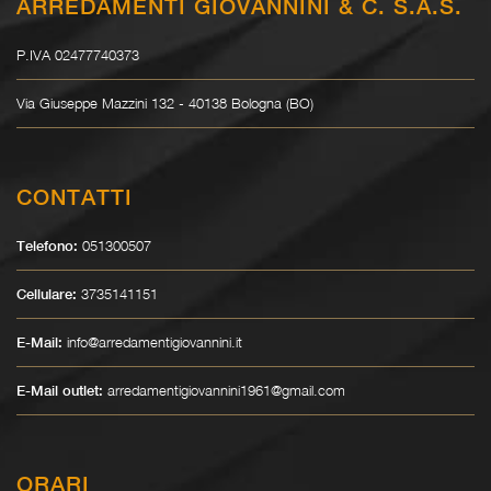
ARREDAMENTI GIOVANNINI & C. S.A.S.
P.IVA 02477740373
Via Giuseppe Mazzini 132 - 40138 Bologna (BO)
CONTATTI
051300507
Telefono:
3735141151
Cellulare:
info@arredamentigiovannini.it
E-Mail:
arredamentigiovannini1961@gmail.com
E-Mail outlet:
ORARI