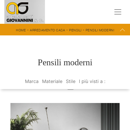
-
-
-
HOME
ARREDAMENTO CASA
PENSILI
PENSILI MODERNI
Pensili moderni
Marca
Materiale
Stile
I più visti a :