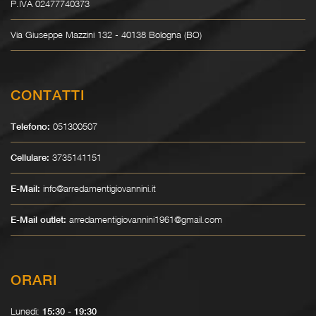
P.IVA 02477740373
Via Giuseppe Mazzini 132 - 40138 Bologna (BO)
CONTATTI
051300507
Telefono:
3735141151
Cellulare:
info@arredamentigiovannini.it
E-Mail:
arredamentigiovannini1961@gmail.com
E-Mail outlet:
ORARI
Lunedì:
15:30 - 19:30