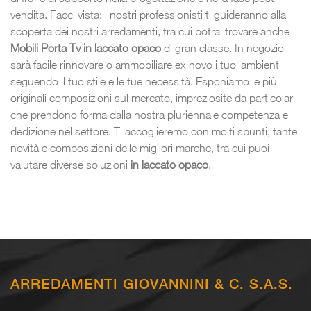
vendita. Facci vista: i nostri professionisti ti guideranno alla
scoperta dei nostri arredamenti, tra cui potrai trovare anche
Mobili Porta Tv
in laccato opaco
di gran classe. In negozio
sarà facile rinnovare o ammobiliare ex novo i tuoi ambienti
seguendo il tuo stile e le tue necessità. Esponiamo le più
originali composizioni sul mercato, impreziosite da particolari
che prendono forma dalla nostra pluriennale competenza e
dedizione nel settore. Ti accoglieremo con molti spunti, tante
novità e composizioni delle migliori marche, tra cui puoi
valutare diverse soluzioni
in laccato opaco
.
ARREDAMENTI GIOVANNINI & C. S.A.S.