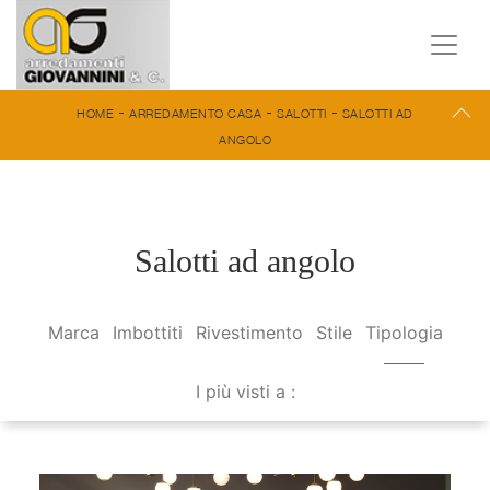
-
-
-
HOME
ARREDAMENTO CASA
SALOTTI
SALOTTI AD
ANGOLO
Salotti ad angolo
Marca
Imbottiti
Rivestimento
Stile
Tipologia
I più visti a :