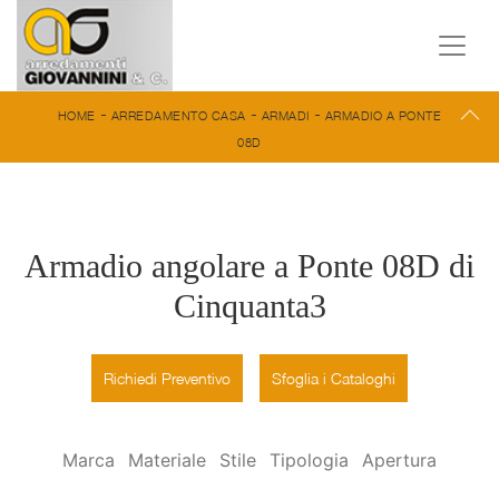
-
-
-
HOME
ARREDAMENTO CASA
ARMADI
ARMADIO A PONTE
08D
Armadio angolare a Ponte 08D di
Cinquanta3
Richiedi Preventivo
Sfoglia i Cataloghi
Marca
Materiale
Stile
Tipologia
Apertura