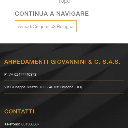
Tape
CONTINUA A NAVIGARE
Armadi Cinquanta3 Bologna
ARREDAMENTI GIOVANNINI & C. S.A.S.
P.IVA 02477740373
Via Giuseppe Mazzini 132 - 40138 Bologna (BO)
CONTATTI
051300507
Telefono: