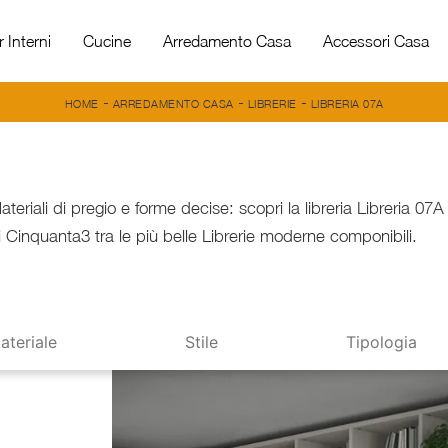
 Interni
Cucine
Arredamento Casa
Accessori Casa
-
-
-
HOME
ARREDAMENTO CASA
LIBRERIE
LIBRERIA 07A
ateriali di pregio e forme decise: scopri la libreria Libreria 07A
i Cinquanta3 tra le più belle Librerie moderne componibili.
ateriale
Stile
Tipologia