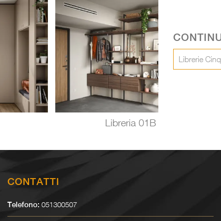
CONTINU
Librerie Ci
Libreria 01B
CONTATTI
051300507
Telefono: