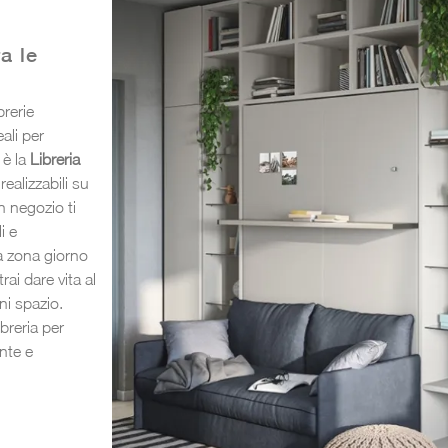
a le
brerie
ali per
 è la
Libreria
realizzabili su
n negozio ti
i e
la zona giorno
ai dare vita al
i spazio.
ibreria per
ente e