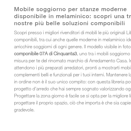
Mobile soggiorno per stanze moderne
disponibile in melaminico: scopri una tr
nostre più belle soluzioni componibili
Scopri presso i migliori rivenditori di mobili le più originali Li
componibili, tra cui anche quelle moderne in melaminico ide
arricchire soggiorni di ogni genere. Il modello visibile in foto
componibile 07A di Cinquanta3
, uno tra i mobili soggiorno 
misura per te del rinomato marchio di Arredamento Casa. I
attendono i più preparati arredatori, pronti a mostrarti mobil
complementi belli e funzionali per i tuoi interni. Mantenere 
in ordine non è il suo unico compito: con questa libreria potr
progetto d'arredo che hai sempre sognato valorizzando ogn
Progettare la zona giorno è facile se si opta per la migliore l
progettare il proprio spazio, ciò che importa è che sia capi
gradevole.