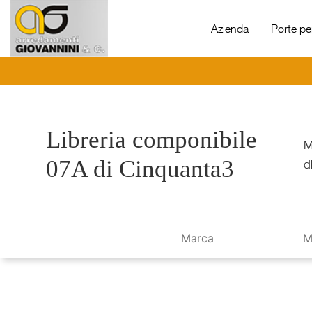
Azienda
Porte per
Libreria componibile
M
07A di Cinquanta3
d
Marca
M