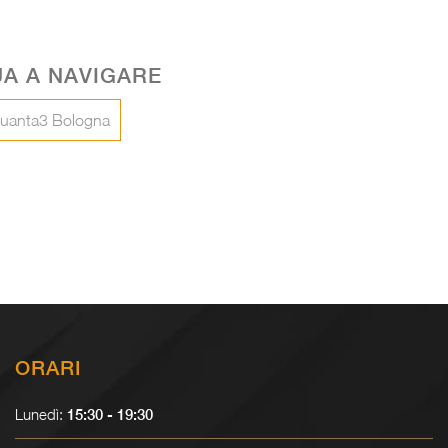
A A NAVIGARE
nquanta3 Bologna
Libreria Uniko
Libreria St
ORARI
Lunedì:
15:30 - 19:30