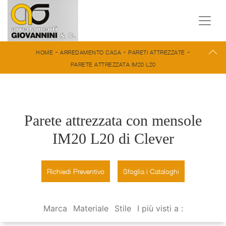
-
-
-
HOME
ARREDAMENTO CASA
PARETI ATTREZZATE
PARETE ATTREZZATA IM20 L20
Parete attrezzata con mensole
IM20 L20 di Clever
Richiedi Preventivo
Sfoglia i Cataloghi
Marca
Materiale
Stile
I più visti a :