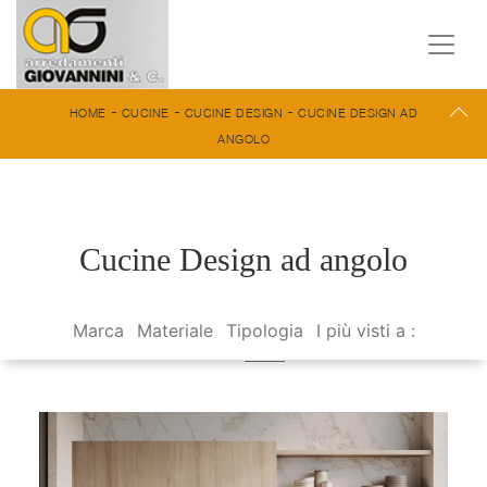
-
-
-
HOME
CUCINE
CUCINE DESIGN
CUCINE DESIGN AD
ANGOLO
Cucine Design ad angolo
Marca
Materiale
Tipologia
I più visti a :