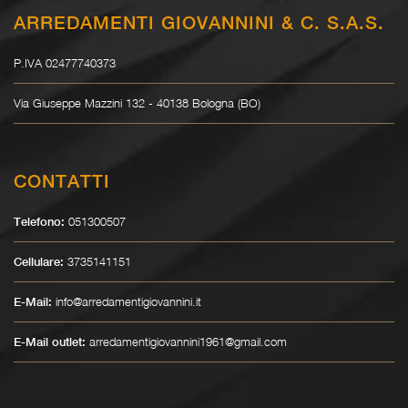
ARREDAMENTI GIOVANNINI & C. S.A.S.
P.IVA 02477740373
Via Giuseppe Mazzini 132 - 40138 Bologna (BO)
CONTATTI
051300507
Telefono:
3735141151
Cellulare:
info@arredamentigiovannini.it
E-Mail:
arredamentigiovannini1961@gmail.com
E-Mail outlet: