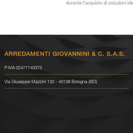
durante l'acquisto di soluzioni ide
ARREDAMENTI GIOVANNINI & C. S.A.S.
P.IVA 02477740373
Via Giuseppe Mazzini 132 - 40138 Bologna (BO)