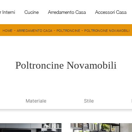
 Interni
Cucine
Arredamento Casa
Accessori Casa
-
-
-
HOME
ARREDAMENTO CASA
POLTRONCINE
POLTRONCINE NOVAMOBILI
Poltroncine Novamobili
Materiale
Stile