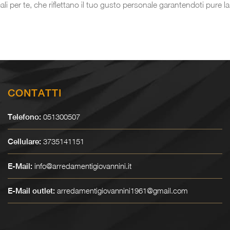
ali per te, che riflettano il tuo gusto personale garantendoti pure la 
CONTATTI
051300507
Telefono:
3735141151
Cellulare:
info@arredamentigiovannini.it
E-Mail:
arredamentigiovannini1961@gmail.com
E-Mail outlet: