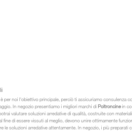
i
i è per noi l'obiettivo principale, perciò ti assicuriamo consulenza
ggio. In negozio presentiamo i migliori marchi di
Poltroncine
in co
potrai valutare soluzioni arredative di qualità, costruite con material
ni, al fine di essere vissuti al meglio, devono unire ottimamente funzi
e le soluzioni arredative attentamente. In negozio, i più preparati 