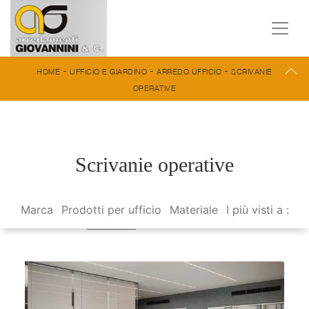
-
-
-
HOME
UFFICIO E GIARDINO
ARREDO UFFICIO
SCRIVANIE
OPERATIVE
Scrivanie operative
Marca
Prodotti per ufficio
Materiale
I più visti a :