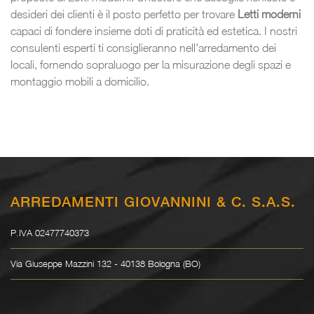
desideri dei clienti è il posto perfetto per trovare
Letti moderni
capaci di fondere insieme doti di praticità ed estetica. I nostri
consulenti esperti ti consiglieranno nell'arredamento dei
locali, fornendo sopraluogo per la misurazione degli spazi e
montaggio mobili a domicilio.
ARREDAMENTI GIOVANNINI & C. S.A.S.
P.IVA 02477740373
Via Giuseppe Mazzini 132 - 40138 Bologna (BO)