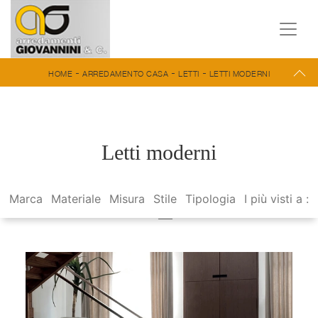
-
-
-
HOME
ARREDAMENTO CASA
LETTI
LETTI MODERNI
Letti moderni
Marca
Materiale
Misura
Stile
Tipologia
I più visti a :