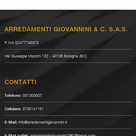
ARREDAMENTI GIOVANNINI & C. S.A.S.
P.IVA 02477740373
Via Giuseppe Mazzini 132 - 40138 Bologna (BO)
CONTATTI
051300507
Telefono:
3735141151
Cellulare:
info@arredamentigiovannini.it
E-Mail:
arredamentigiovannini1961@gmail.com
E-Mail outlet: