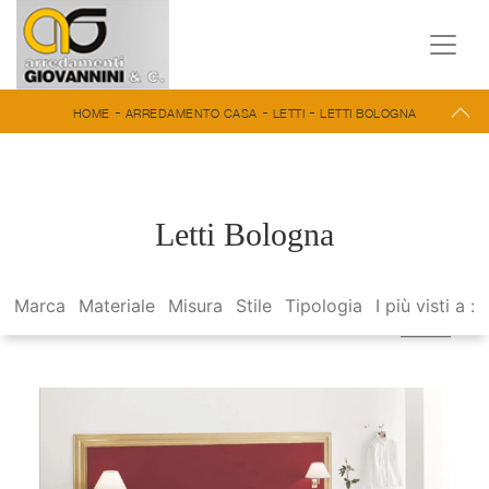
-
-
-
HOME
ARREDAMENTO CASA
LETTI
LETTI BOLOGNA
Letti Bologna
Marca
Materiale
Misura
Stile
Tipologia
I più visti a :