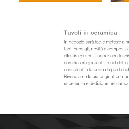
LUCIDO
Tavoli in ceramica
In negozio sarà facile mettere a n
tanti consigli, novità e composizio
allestire gli spazi indoor con fasc
compiacere gliclienti fin nel detta
consulenti ti faranno da guida nell
Rivendiamo le più originali compo
esperienza e dedizione nel campo