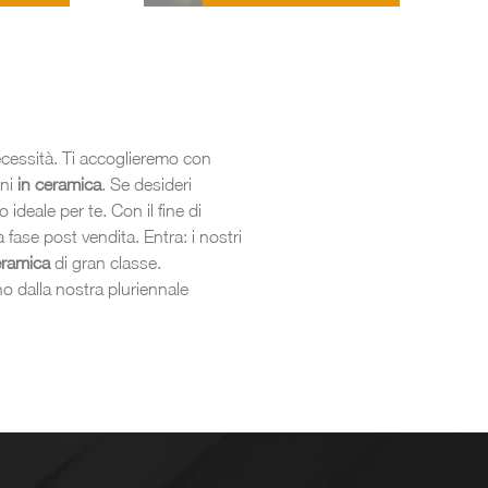
necessità. Ti accoglieremo con
oni
in ceramica
. Se desideri
 ideale per te. Con il fine di
 fase post vendita. Entra: i nostri
eramica
di gran classe.
o dalla nostra pluriennale