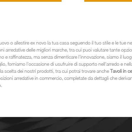
uovo o allestire ex novo la tua casa seguendo il tuo stile e le tue 
ni arredative delle migliori marche, tra cui puoi valutare tante opzi
ino e raffinatezza, ma senza dimenticare l'innovazione, siamo il luogo
glio, forniamo l'occasione di usufruire di supporto nell'arredo e nella
a scelta dei nostri prodotti, tra cui potrai trovare anche
Tavoli
in c
sizioni arredative in commercio, completate da dettagli che derivan
.