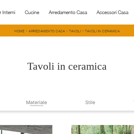
 Interni
Cucine
Arredamento Casa
Accessori Casa
-
-
-
HOME
ARREDAMENTO CASA
TAVOLI
TAVOLI IN CERAMICA
Tavoli in ceramica
Materiale
Stile