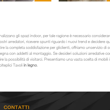
alizzano gli spazi indoor, per tale ragione è necessario considera
stri arredatori, ricevere spunti riguardo i nuovi trend e decidere qua
re la completa soddisfazione per gliclienti, offriamo unservizio di
nsegna con addetti al montaggio. Se desideri soluzioni arredative c
re la possibilità di visitarci. Presentiamo una vasta scelta di mobili i
olteplici Tavoli
in legno
.
CONTATTI