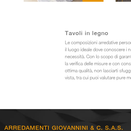
Tavoli in legno
Le composizioni arredative person
il luogo ideale dove conoscere i no
necessità. Con lo scopo di garanti
la verifica delle misure e con co
ottima qualità, non lasciarti sfuggi
vista, tra cui puoi valutare pure m
ARREDAMENTI GIOVANNINI & C. S.A.S.