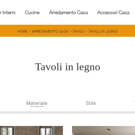
 Interni
Cucine
Arredamento Casa
Accessori Casa
-
-
-
HOME
ARREDAMENTO CASA
TAVOLI
TAVOLI IN LEGNO
Tavoli in legno
Materiale
Stile