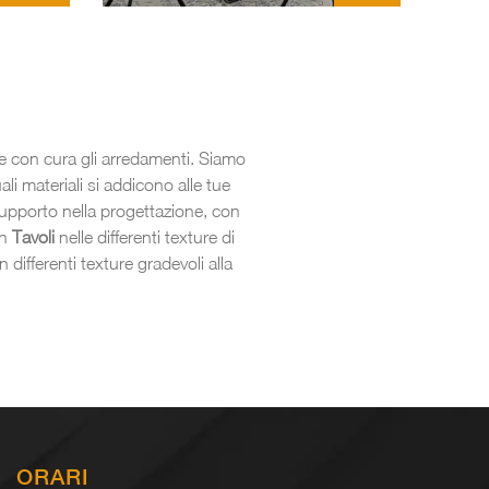
re con cura gli arredamenti. Siamo
li materiali si addicono alle tue
 supporto nella progettazione, con
on
Tavoli
nelle differenti texture di
n differenti texture gradevoli alla
ORARI