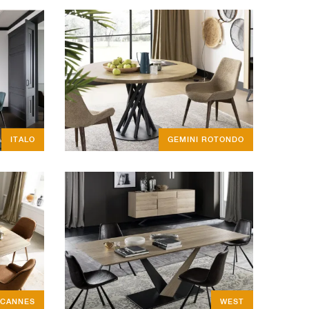
ITALO
GEMINI ROTONDO
CANNES
WEST