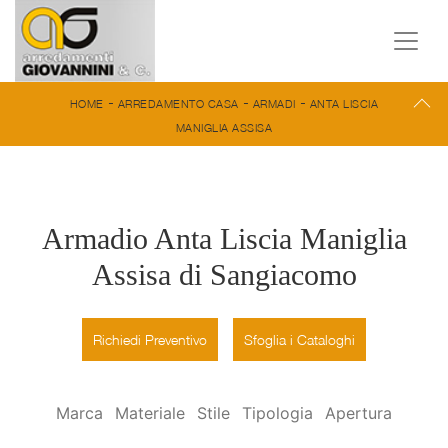
-
-
-
HOME
ARREDAMENTO CASA
ARMADI
ANTA LISCIA
MANIGLIA ASSISA
Armadio Anta Liscia Maniglia
Assisa di Sangiacomo
Richiedi Preventivo
Sfoglia i Cataloghi
Marca
Materiale
Stile
Tipologia
Apertura