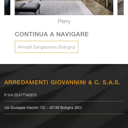
Perry
CONTINUA A NAVIGARE
Armadi Sangiacomo Bologna
ARREDAMENTI GIOVANNINI & C. S.A.S.
P.IVA 02477740373
Via Giuseppe Mazzini 132 - 40138 Bologna (BO)