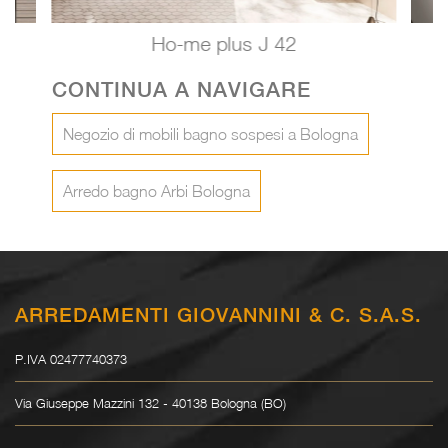
Ho-me plus J 42
CONTINUA A NAVIGARE
Negozio di mobili bagno sospesi a Bologna
Arredo bagno Arbi Bologna
ARREDAMENTI GIOVANNINI & C. S.A.S.
P.IVA 02477740373
Via Giuseppe Mazzini 132 - 40138 Bologna (BO)