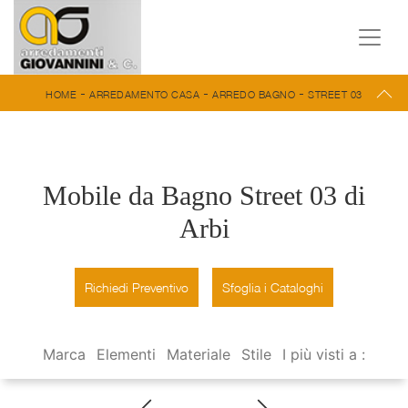
-
-
-
HOME
ARREDAMENTO CASA
ARREDO BAGNO
STREET 03
Mobile da Bagno Street 03 di
Arbi
Richiedi Preventivo
Sfoglia i Cataloghi
Marca
Elementi
Materiale
Stile
I più visti a :