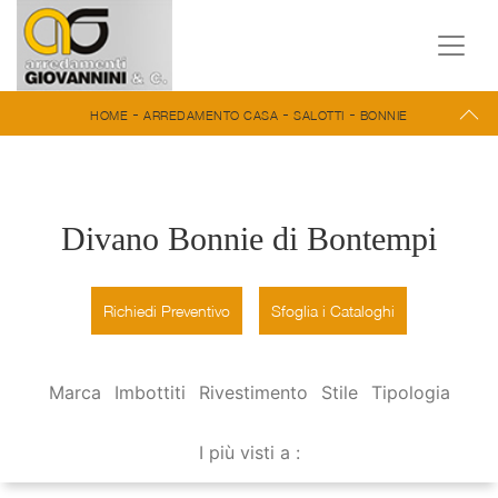
-
-
-
HOME
ARREDAMENTO CASA
SALOTTI
BONNIE
Divano Bonnie di Bontempi
Richiedi Preventivo
Sfoglia i Cataloghi
Marca
Imbottiti
Rivestimento
Stile
Tipologia
I più visti a :