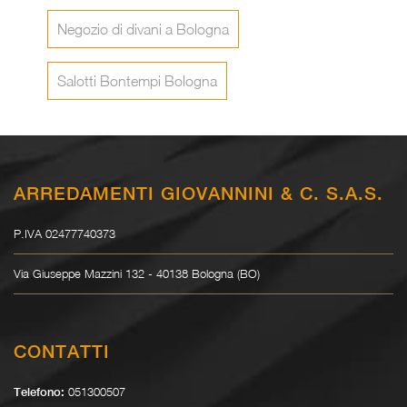
Negozio di divani a Bologna
Salotti Bontempi Bologna
ARREDAMENTI GIOVANNINI & C. S.A.S.
P.IVA 02477740373
Via Giuseppe Mazzini 132 - 40138 Bologna (BO)
CONTATTI
051300507
Telefono: