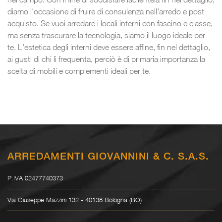
diamo l'occasione di fruire di consulenza nell'arredo e post
acquisto. Se vuoi arredare i locali interni con fascino e classe,
ma senza trascurare la tecnologia, siamo il luogo ideale per
te. L'estetica degli interni deve essere affine, fin nel dettaglio,
ai gusti di chi li frequenta, perciò è di primaria importanza la
scelta di mobili e complementi ideali per te.
ARREDAMENTI GIOVANNINI & C. S.A.S.
P.IVA 02477740373
Via Giuseppe Mazzini 132 - 40138 Bologna (BO)