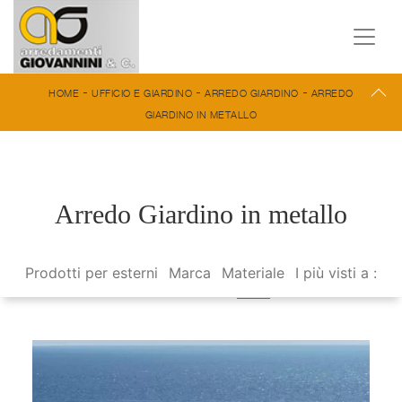
-
-
-
HOME
UFFICIO E GIARDINO
ARREDO GIARDINO
ARREDO
GIARDINO IN METALLO
Arredo Giardino in metallo
Prodotti per esterni
Marca
Materiale
I più visti a :