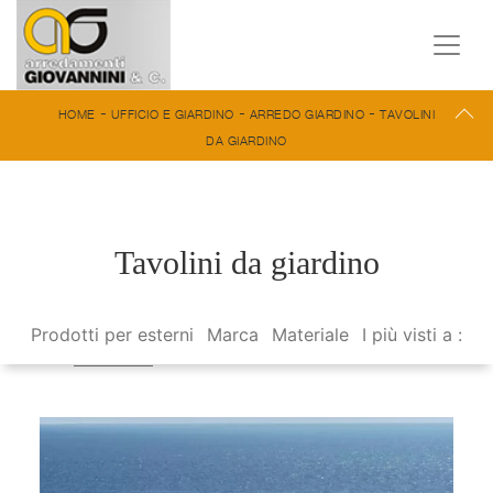
-
-
-
HOME
UFFICIO E GIARDINO
ARREDO GIARDINO
TAVOLINI
DA GIARDINO
Tavolini da giardino
Prodotti per esterni
Marca
Materiale
I più visti a :