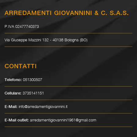
ARREDAMENTI GIOVANNINI & C. S.A.S.
P.IVA 02477740373
Via Giuseppe Mazzini 132 - 40138 Bologna (BO)
CONTATTI
051300507
Telefono:
3735141151
Cellulare:
info@arredamentigiovannini.it
E-Mail:
arredamentigiovannini1961@gmail.com
E-Mail outlet: