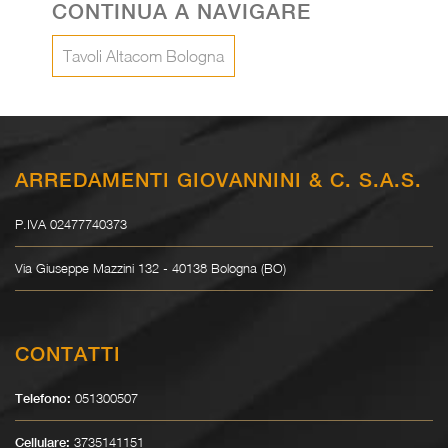
CONTINUA A NAVIGARE
Tavoli Altacom Bologna
ARREDAMENTI GIOVANNINI & C. S.A.S.
P.IVA 02477740373
Via Giuseppe Mazzini 132 - 40138 Bologna (BO)
CONTATTI
051300507
Telefono:
3735141151
Cellulare: