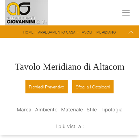
-
-
-
HOME
ARREDAMENTO CASA
TAVOLI
MERIDIANO
Tavolo Meridiano di Altacom
Richiedi Preventivo
Sfoglia i Cataloghi
Marca
Ambiente
Materiale
Stile
Tipologia
I più visti a :