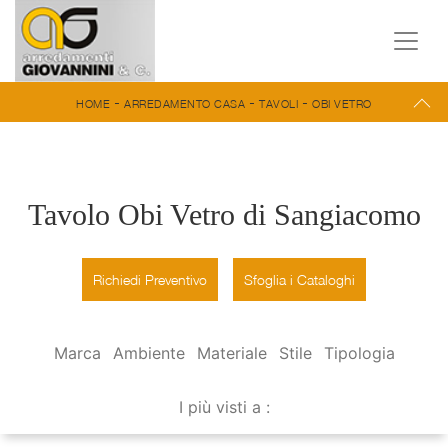
-
-
-
HOME
ARREDAMENTO CASA
TAVOLI
OBI VETRO
Tavolo Obi Vetro di Sangiacomo
Richiedi Preventivo
Sfoglia i Cataloghi
Marca
Ambiente
Materiale
Stile
Tipologia
I più visti a :